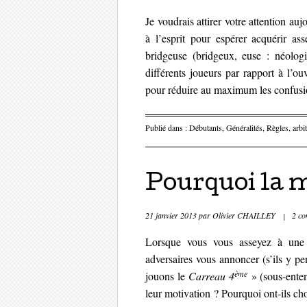
Je voudrais attirer votre attention au
à l’esprit pour espérer acquérir ass
bridgeuse (bridgeux, euse : néolog
différents joueurs par rapport à l’ou
pour réduire au maximum les confusio
Publié dans :
Débutants
,
Généralités
,
Règles, arbi
Pourquoi la 
21 janvier 2013
par
Olivier CHAILLEY
|
2 co
Lorsque vous vous asseyez à une 
adversaires vous annoncer (s’ils y pe
ème
jouons le
Carreau 4
» (sous-ente
leur motivation ? Pourquoi ont-ils ch