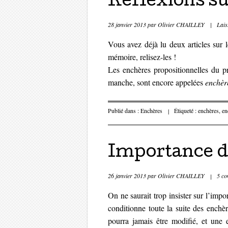
Réflexions su
28 janvier 2013
par
Olivier CHAILLEY
|
Lais
Vous avez déjà lu deux articles sur l
mémoire, relisez-les !
Les enchères propositionnelles du p
manche, sont encore appelées
enchère
Publié dans :
Enchères
|
Étiqueté :
enchères
,
en
Importance d
26 janvier 2013
par
Olivier CHAILLEY
|
5 co
On ne saurait trop insister sur l’imp
conditionne toute la suite des enchè
pourra jamais être modifié, et une 