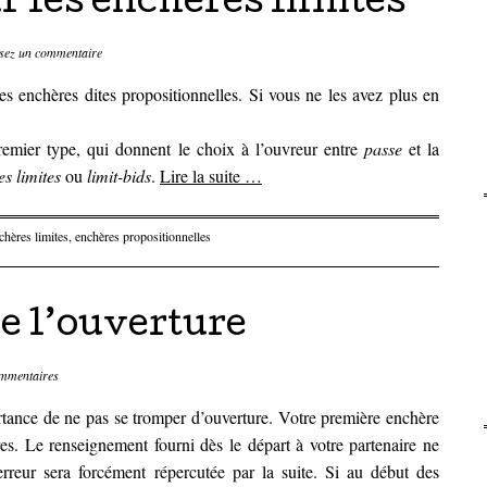
r les enchères limites
sez un commentaire
es enchères dites propositionnelles. Si vous ne les avez plus en
remier type, qui donnent le choix à l’ouvreur entre
passe
et la
s limites
ou
limit-bids
.
Lire la suite
…
chères limites
,
enchères propositionnelles
e l’ouverture
mmentaires
ortance de ne pas se tromper d’ouverture. Votre première enchère
res. Le renseignement fourni dès le départ à votre partenaire ne
erreur sera forcément répercutée par la suite. Si au début des