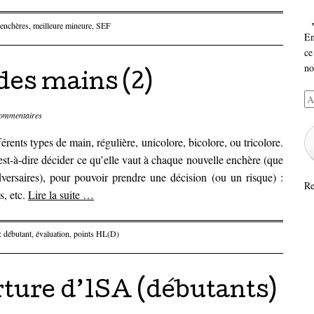
enchères
,
meilleure mineure
,
SEF
En
ce
no
des mains (2)
Ad
e-
ommentaires
ma
ents types de main, régulière, unicolore, bicolore, ou tricolore.
’est-à-dire décider ce qu’elle vaut à chaque nouvelle enchère (que
dversaires), pour pouvoir prendre une décision (ou un risque) :
Re
s, etc.
Lire la suite
…
 :
débutant
,
évaluation
,
points HL(D)
ture d’1SA (débutants)