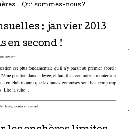
hères
Qui sommes-nous ?
suelles :
janvier 2013
 en second !
mmentaires
estion est plus fondamentale qu’il n’y paraît au premier abord :
2ème position dans la levée, et faut-il au contraire « monter » si
cue en club montre que les fautes commises sont beaucoup trop
as.
Lire la suite
…
té :
levée
,
monter en second