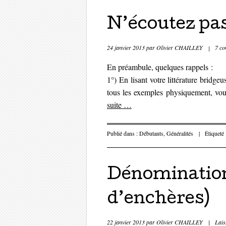
N’écoutez pas
24 janvier 2013
par
Olivier CHAILLEY
|
7 co
En préambule, quelques rappels :
1°) En lisant votre littérature bridgeu
tous les exemples physiquement, vou
suite
…
Publié dans :
Débutants
,
Généralités
|
Étiqueté
Dénomination
d’enchères)
22 janvier 2013
par
Olivier CHAILLEY
|
Lais