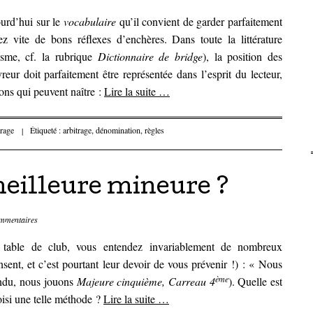
jourd’hui sur le
vocabulaire
qu’il convient de garder parfaitement
ez vite de bons réflexes d’enchères. Dans toute la littérature
isme, cf. la rubrique
Dictionnaire de bridge
), la position des
vreur doit parfaitement être représentée dans l’esprit du lecteur,
ns qui peuvent naître :
Lire la suite
…
trage
|
Étiqueté :
arbitrage
,
dénomination
,
règles
meilleure mineure ?
mmentaires
table de club, vous entendez invariablement de nombreux
nsent, et c’est pourtant leur devoir de vous prévenir !) : « Nous
ème
ndu, nous jouons
Majeure cinquième, Carreau 4
). Quelle est
oisi une telle méthode ?
Lire la suite
…