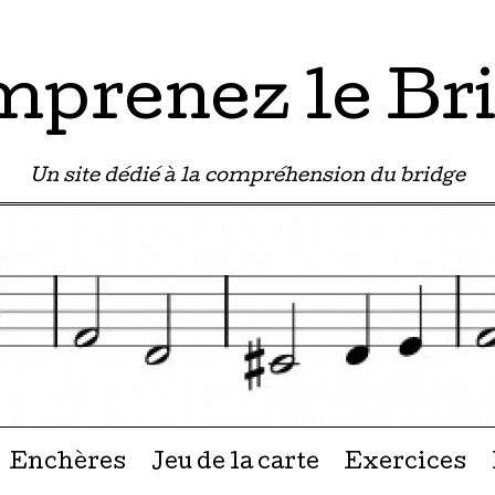
prenez le Br
Un site dédié à la compréhension du bridge
u contenu
Enchères
Jeu de la carte
Exercices