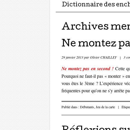
Dictionnaire des enc
Archives men
Ne montez pas
29 janvier 2013
par
Olivier CHAILLEY
|
3 co
Ne montez pas en second !
Cette qu
Pourquoi ne faut-il pas « monter » en 
vous êtes le 3ème
? L’expérience vé
fréquentes pour qu’on ne s’y arrête p
Publié dans :
Débutants
,
Jeu de la carte
|
Étique