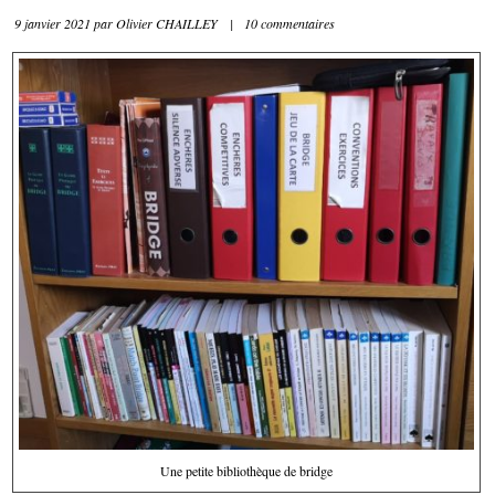
9 janvier 2021
par
Olivier CHAILLEY
|
10 commentaires
Une petite bibliothèque de bridge