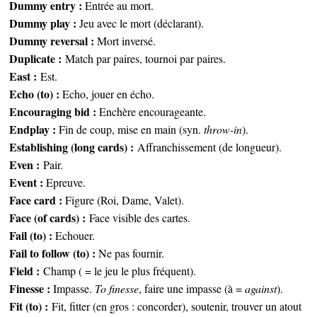
Dummy entry :
Entrée au mort.
Dummy play :
Jeu avec le mort (déclarant).
Dummy reversal :
Mort inversé.
Duplicate :
Match par paires, tournoi par paires.
East :
Est.
Echo (to) :
Echo, jouer en écho.
Encouraging bid :
Enchère encourageante.
Endplay :
Fin de coup, mise en main (syn.
throw-in
).
Establishing (long cards) :
Affranchissement (de longueur).
Even :
Pair.
Event :
Epreuve.
Face card :
Figure (Roi, Dame, Valet).
Face (of cards) :
Face visible des cartes.
Fail (to) :
Echouer.
Fail to follow (to) :
Ne pas fournir.
Field :
Champ ( = le jeu le plus fréquent).
Finesse :
Impasse.
To finesse
, faire une impasse (à =
against
).
Fit (to) :
Fit, fitter (en gros : concorder), soutenir, trouver un atout