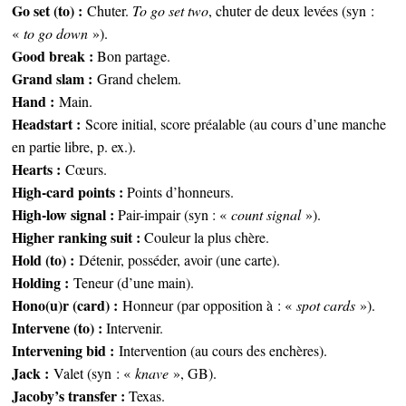
Go set (to) :
Chuter.
To go set two
, chuter de deux levées (syn :
«
to go down
»).
Good break :
Bon partage.
Grand slam :
Grand chelem.
Hand :
Main.
Headstart :
Score initial, score préalable (au cours d’une manche
en partie libre, p. ex.).
Hearts :
Cœurs.
High-card points :
Points d’honneurs.
High-low signal :
Pair-impair (syn : «
count signal
»).
Higher ranking suit :
Couleur la plus chère.
Hold (to) :
Détenir, posséder, avoir (une carte).
Holding :
Teneur (d’une main).
Hono(u)r (card) :
Honneur (par opposition à : «
spot cards
»).
Intervene (to) :
Intervenir.
Intervening bid :
Intervention (au cours des enchères).
Jack :
Valet (syn : «
knave
», GB).
Jacoby’s transfer :
Texas.