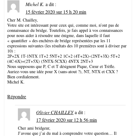
Michel K.
a dit :
15 février 2020 sur 15 h 20 min
Cher M. Chailley,
Votre site est intéressant pour ceux qui, comme moi, n’ont pas de
connaissance du bridge. Toutefois, je fais appel à vos connaissances
pour nous aider à résoudre une énigme, dans laquelle il faut
« quantifier » des enchères de bridge représentées par les 11
expressions suivantes (les résultats des 10 premières sont à diviser par
10) :
2P+2X 1T-1NTX 1T+2 5NT+2 1C+2 (4T+2X)-(2NT+3X) 5T+2
(4C-6X)+(2T+5X) (5NTX-5CXX) 4NTX 2NT+3
Nous supposons que P, C et T désignent Pique, Cœur et Trèfle.
Auriez-vous une idée pour X (sans-atout ?), NT, NTX et CXX ?
Bien cordialement.
Michel K.
Répondre
Olivier CHAILLEY
a dit :
17 février 2020 sur 12 h 56 min
Cher ami bridgeur,
J’avoue que j’ai du mal à comprendre votre question… Il