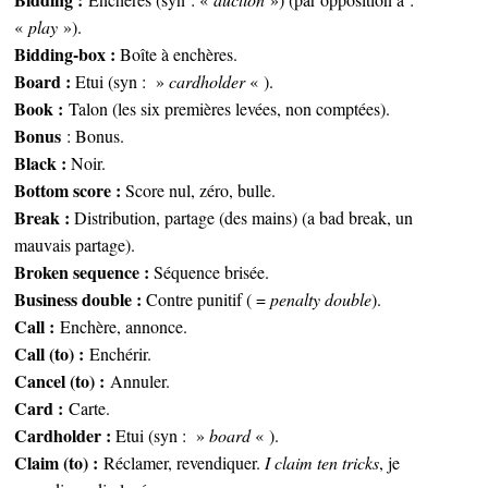
«
play
»).
Bidding-box :
Boîte à enchères.
Board :
Etui (syn : »
cardholder
« ).
Book :
Talon (les six premières levées, non comptées).
Bonus
: Bonus.
Black :
Noir.
Bottom score :
Score nul, zéro, bulle.
Break :
Distribution, partage (des mains) (a bad break, un
mauvais partage).
Broken sequence :
Séquence brisée.
Business double :
Contre punitif ( =
penalty double
).
Call :
Enchère, annonce.
Call (to) :
Enchérir.
Cancel (to) :
Annuler.
Card :
Carte.
Cardholder :
Etui (syn : »
board
« ).
Claim (to) :
Réclamer, revendiquer.
I claim ten tricks
, je