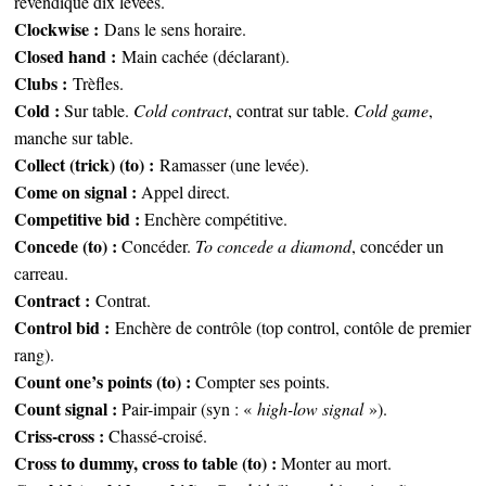
revendique dix levées.
Clockwise :
Dans le sens horaire.
Closed hand :
Main cachée (déclarant).
Clubs :
Trèfles.
Cold :
Sur table.
Cold contract
, contrat sur table.
Cold game
,
manche sur table.
Collect (trick) (to) :
Ramasser (une levée).
Come on signal :
Appel direct.
Competitive bid :
Enchère compétitive.
Concede (to) :
Concéder.
To concede a diamond
, concéder un
carreau.
Contract :
Contrat.
Control bid :
Enchère de contrôle (top control, contôle de premier
rang).
Count one’s points (to) :
Compter ses points.
Count signal :
Pair-impair (syn : «
high-low signal
»).
Criss-cross :
Chassé-croisé.
Cross to dummy, cross to table (to) :
Monter au mort.