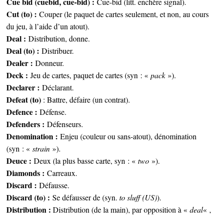
Cue bid (cuebid, cue-bid) :
Cue-bid (litt. enchère signal).
Cut (to) :
Couper (le paquet de cartes seulement, et non, au cours
du jeu, à l’aide d’un atout).
Deal :
Distribution, donne.
Deal (to) :
Distribuer.
Dealer :
Donneur.
Deck :
Jeu de cartes, paquet de cartes (syn : «
pack
»).
Declarer :
Déclarant.
Defeat (to)
: Battre, défaire (un contrat).
Defence :
Défense.
Defenders :
Défenseurs.
Denomination :
Enjeu (couleur ou sans-atout), dénomination
(syn : «
strain
»).
Deuce :
Deux (la plus basse carte, syn : «
two
»).
Diamonds :
Carreaux.
Discard :
Défausse.
Discard (to) :
Se défausser de (syn.
to sluff (US)
).
Distribution :
Distribution (de la main), par opposition à «
deal
« ,