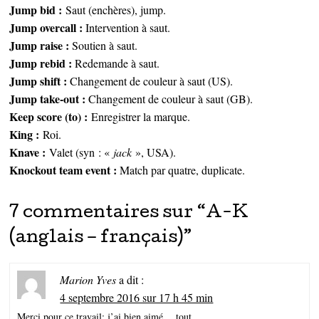
Jump bid :
Saut (enchères), jump.
Jump overcall :
Intervention à saut.
Jump raise :
Soutien à saut.
Jump rebid :
Redemande à saut.
Jump shift :
Changement de couleur à saut (US).
Jump take-out :
Changement de couleur à saut (GB).
Keep score (to) :
Enregistrer la marque.
King :
Roi.
Knave :
Valet (syn : «
jack
», USA).
Knockout team event :
Match par quatre, duplicate.
7 commentaires sur “
A-K
(anglais – français)
”
Marion Yves
a dit :
4 septembre 2016 sur 17 h 45 min
Merci pour ce travail: j’ai bien aimé …tout.