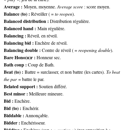
Average :
Moyen, moyenne.
Average score
: score moyen.
Balance (to) :
Réveiller ( =
to reopen
).
Balanced distribution :
Distribution régulière.
Balanced hand :
Main régulière.
Balancing :
Réveil, en réveil.
Balancing bid :
Enchère de réveil.
Balancing double :
Contre de réveil ( =
reopening double
).
Bare Hono(u)r :
Honneur sec.
Bath coup :
Coup de Bath.
Beat (to) :
Battre = surclasser, et non battre (les cartes).
To beat
the par
= battre le par.
Belated support :
Soutien différé.
Best minor :
Meilleure mineure.
Bid :
Enchère.
Bid (to) :
Enchérir.
Biddable :
Annonçable.
Bidder :
Enchérisseur.
Bidding :
Enchères (syn : «
auction
») (par opposition à :