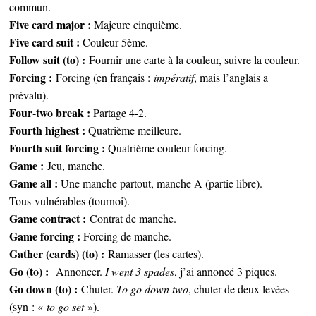
commun.
Five card major :
Majeure cinquième.
Five card suit :
Couleur 5ème.
Follow suit (to) :
Fournir une carte à la couleur, suivre la couleur.
Forcing :
Forcing (en français :
impératif
, mais l’anglais a
prévalu).
Four-two break :
Partage 4-2.
Fourth highest :
Quatrième meilleure.
Fourth suit forcing :
Quatrième couleur forcing.
Game :
Jeu, manche.
Game all :
Une manche partout, manche A (partie libre).
Tous vulnérables (tournoi).
Game contract :
Contrat de manche.
Game forcing :
Forcing de manche.
Gather (cards) (to) :
Ramasser (les cartes).
Go (to) :
Annoncer.
I went 3 spades
, j’ai annoncé 3 piques.
Go down (to) :
Chuter.
To go down two
, chuter de deux levées
(syn : «
to go set
»).