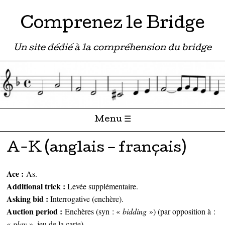
Comprenez le Bridge
Un site dédié à la compréhension du bridge
Menu ☰
Passer directement au contenu
A-K (anglais – français)
Ace :
As.
Additional trick :
Levée supplémentaire.
Asking bid :
Interrogative (enchère).
Auction period :
Enchères (syn : «
bidding
») (par opposition à :
«
play
», jeu de la carte).