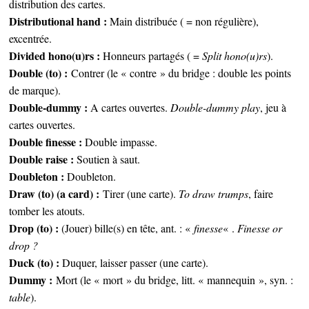
distribution des cartes.
Distributional hand :
Main distribuée ( = non régulière),
excentrée.
Divided hono(u)rs :
Honneurs partagés ( =
Split hono(u)rs
).
Double (to) :
Contrer (le « contre » du bridge : double les points
de marque).
Double-dummy :
A cartes ouvertes.
Double-dummy play
, jeu à
cartes ouvertes.
Double finesse :
Double impasse.
Double raise :
Soutien à saut.
Doubleton :
Doubleton.
Draw (to) (a card) :
Tirer (une carte).
To draw trumps
, faire
tomber les atouts.
Drop (to) :
(Jouer) bille(s) en tête, ant. : «
finesse
« .
Finesse or
drop ?
Duck (to) :
Duquer, laisser passer (une carte).
Dummy :
Mort (le « mort » du bridge, litt. « mannequin », syn. :
table
).