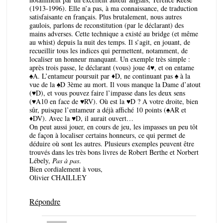
(1913-1996). Elle n’a pas, à ma connaissance, de traduction
satisfaisante en français. Plus brutalement, nous autres
gaulois, parlons de reconstitution (par le déclarant) des
mains adverses. Cette technique a existé au bridge (et même
au whist) depuis la nuit des temps. Il s’agit, en jouant, de
recueillir tous les indices qui permettent, notamment, de
localiser un honneur manquant. Un exemple très simple :
après trois passe, le déclarant (vous) joue 4♥, et on entame
♠A. L’entameur poursuit par ♦D, ne continuant pas ♠ à la
vue de la ♠D 3ème au mort. Il vous manque la Dame d’atout
(♥D), et vous pouvez faire l’impasse dans les deux sens
(♥A10 en face de ♥RV). Où est la ♥D ? A votre droite, bien
sûr, puisque l’entameur a déjà affiché 10 points (♠AR et
♦DV). Avec la ♥D, il aurait ouvert…
On peut aussi jouer, en cours de jeu, les impasses un peu tôt
de façon à localiser certains honneurs, ce qui permet de
déduire où sont les autres. Plusieurs exemples peuvent être
trouvés dans les très bons livres de Robert Berthe et Norbert
Lébely,
Pas à pas
.
Bien cordialement à vous,
Olivier CHAILLEY
Répondre