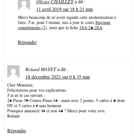
Olivier CHAILLEY
a dit :
11 avril 2019 sur 18 h 21 min
Merci beaucoup de m’avoir signalé cette modernisation à
faire. J’ai, pour l’instant, mis à jour le cours
Stayman
compléments (2)
, ainsi que la fiche
1SA-2♣-2SA
.
Répondre
Roland MAYET
a dit :
18 décembre 2021 sur 0 h 35 min
Cher Monsieur,
Félicitations pour vos explications.
J’ai eu le cas suivant :
2♠-Passe-3♥-Contre-Passe-4♦ : main avec 2 points, 5 cartes à ♣ dont
DV et 5 cartes à ♦ sans honneur.
Pourquoi annoncer 4♦ et non 4♣ ? Merci pour votre avis.
Roland
Répondre