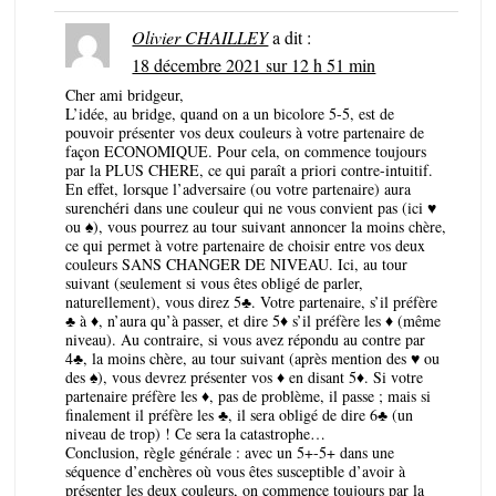
Olivier CHAILLEY
a dit :
18 décembre 2021 sur 12 h 51 min
Cher ami bridgeur,
L’idée, au bridge, quand on a un bicolore 5-5, est de
pouvoir présenter vos deux couleurs à votre partenaire de
façon ECONOMIQUE. Pour cela, on commence toujours
par la PLUS CHERE, ce qui paraît a priori contre-intuitif.
En effet, lorsque l’adversaire (ou votre partenaire) aura
surenchéri dans une couleur qui ne vous convient pas (ici ♥
ou ♠), vous pourrez au tour suivant annoncer la moins chère,
ce qui permet à votre partenaire de choisir entre vos deux
couleurs SANS CHANGER DE NIVEAU. Ici, au tour
suivant (seulement si vous êtes obligé de parler,
naturellement), vous direz 5♣. Votre partenaire, s’il préfère
♣ à ♦, n’aura qu’à passer, et dire 5♦ s’il préfère les ♦ (même
niveau). Au contraire, si vous avez répondu au contre par
4♣, la moins chère, au tour suivant (après mention des ♥ ou
des ♠), vous devrez présenter vos ♦ en disant 5♦. Si votre
partenaire préfère les ♦, pas de problème, il passe ; mais si
finalement il préfère les ♣, il sera obligé de dire 6♣ (un
niveau de trop) ! Ce sera la catastrophe…
Conclusion, règle générale : avec un 5+-5+ dans une
séquence d’enchères où vous êtes susceptible d’avoir à
présenter les deux couleurs, on commence toujours par la