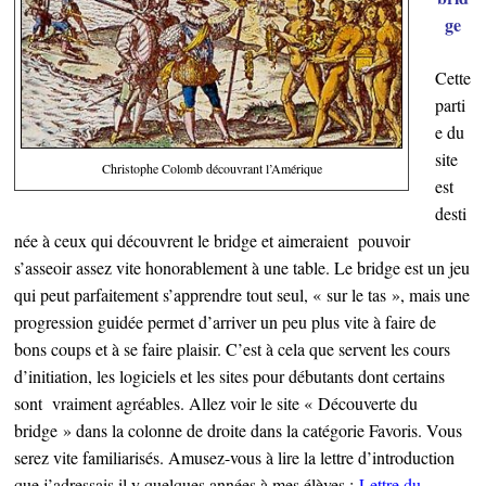
ge
Cette
parti
e du
site
Christophe Colomb découvrant l’Amérique
est
desti
née à ceux qui découvrent le bridge et aimeraient pouvoir
s’asseoir assez vite honorablement à une table. Le bridge est un jeu
qui peut parfaitement s’apprendre tout seul, « sur le tas », mais une
progression guidée permet d’arriver un peu plus vite à faire de
bons coups et à se faire plaisir. C’est à cela que servent les cours
d’initiation, les logiciels et les sites pour débutants dont certains
sont vraiment agréables. Allez voir le site « Découverte du
bridge » dans la colonne de droite dans la catégorie Favoris. Vous
serez vite familiarisés. Amusez-vous à lire la lettre d’introduction
que j’adressais il y quelques années à mes élèves :
Lettre du