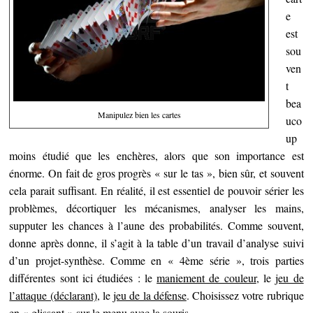
e
est
sou
ven
t
bea
Manipulez bien les cartes
uco
up
moins étudié que les enchères, alors que son importance est
énorme. On fait de gros progrès « sur le tas », bien sûr, et souvent
cela parait suffisant. En réalité, il est essentiel de pouvoir sérier les
problèmes, décortiquer les mécanismes, analyser les mains,
supputer les chances à l’aune des probabilités. Comme souvent,
donne après donne, il s’agit à la table d’un travail d’analyse suivi
d’un projet-synthèse. Comme en « 4ème série », trois parties
différentes sont ici étudiées : le
maniement de couleur
, le
jeu de
l’attaque (déclarant)
, le
jeu de la défense
. Choisissez votre rubrique
en « glissant » sur le menu avec la souris.