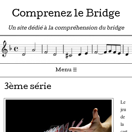
Comprenez le Bridge
Un site dédié à la compréhension du bridge
Menu ☰
Passer directement au contenu
3ème série
Le
jeu
de
la
cart