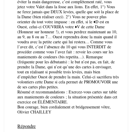
éviter la main dangereuse, c’est complètement raté, vous
jetez votre Valet dans la fosse aux lions. En effet, 1°) Vous
ne ferez jamais que DEUX levées, quelle que soit la place de
la Dame (bien réaliser ceci). 2°) Vous ne pouvez plus
orienter du tout votre impasse : en effet, si le ♦D est en
Ouest, celui-ci COUVRIRA votre ♦V de cette Dame
(Honneur sur honneur !), et vous perdrez maintenant au 10,
au 9, au 8 ou au 7… Ouest reprendra donc la main quand il
voudra avec la petite carte qui lui restera… Comme vous
l’avez dit, c’est l’absence du 10 qui vous INTERDIT de
procéder comme vous l’avez fait : revoir les cours sur les
maniements de couleurs (bis repetita…). Remarque
(fréquente pour les débutants) : le but n’est pas, en fait, de
prendre la Dame, qui n’est qu’une des cartes à envisager,
tout en réalisant si possible trois levées, mais bien
d’empêcher Ouest de prendre la main. Celui-ci sacrifiera très
volontiers cette Dame si cela permet de PROMOUVOIR une
de ses cartes plus petites.
Résumé et recommandations : Exercez-vous cartes sur table
aux maniements de couleurs ; la situation présentée dans cet
exercice est ÉLÉMENTAIRE.
Bon courage, bien cordialement et bridgeusement vôtre,
Olivier CHAILLEY
Répondre