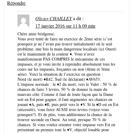
Répondre
Olivier CHAILLEY
a dit :
17 janvier 2016 sur 11 h 09 min
Chère amie bridgeuse,
Vous avez tenté de faire un exercice de 2ème série (c’est
pourquoi je ne l’avais pas trouvé initialement) où le seul
problème, une fois la main dangereuse localisée (ici Ouest)
est le maniement de la couleur ♦. Vous n’avez
manifestement PAS COMPRIS le mécanisme de ces
impasses, et je vous invite à reprendre absolument tous les
cours sur les impasses, forçantes ou non (4ème et 3ème
série). Voici la situation de l’exercice en question :
Nord (le mort) ♦R42, Sud (le déclarant) ♦AV653.
L’impasse normale : le ♦2 du mort, vers le Valet : 50 % de
chances de faire 3 levées, 50 % de donner la main du
mauvais côté. Comme il faut de toute façon que la Dame
soit en Est pour gagner, il faut augmenter ses chances en
jouant ♦A, puis ♦R, puis petit vers le ♦V. Si la ♦D est en Est
(nécessité), vous ferez AUSSI trois levées (voyez-vous
pourquoi?). Et de plus, vous additionnez la chance de la
trouver seconde en Ouest. Au total, presque 70 % de
chances. Si vous voulez orienter votre impasse vers Est en
présentant au premier tour le ♦V, objectif louable pour