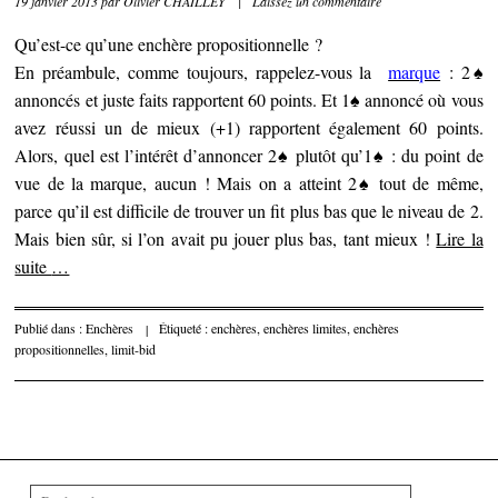
19 janvier 2013
par
Olivier CHAILLEY
|
Laissez un commentaire
Qu’est-ce qu’une enchère propositionnelle ?
En préambule, comme toujours, rappelez-vous la
marque
: 2♠
annoncés et juste faits rapportent 60 points. Et 1♠ annoncé où vous
avez réussi un de mieux (+1) rapportent également 60 points.
Alors, quel est l’intérêt d’annoncer 2♠ plutôt qu’1♠ : du point de
vue de la marque, aucun ! Mais on a atteint 2♠ tout de même,
parce qu’il est difficile de trouver un fit plus bas que le niveau de 2.
Mais bien sûr, si l’on avait pu jouer plus bas, tant mieux !
Lire la
suite
…
Publié dans :
Enchères
|
Étiqueté :
enchères
,
enchères limites
,
enchères
propositionnelles
,
limit-bid
Parcourir les articles
Rechercher