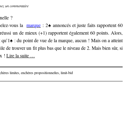
sez un commentaire
nelle ?
elez-vous la
marque
: 2♠ annoncés et juste faits rapportent 60
réussi un de mieux (+1) rapportent également 60 points. Alors,
ôt qu’1♠ : du point de vue de la marque, aucun ! Mais on a atteint
ile de trouver un fit plus bas que le niveau de 2. Mais bien sûr, si
ux !
Lire la suite
…
chères limites
,
enchères propositionnelles
,
limit-bid
articles