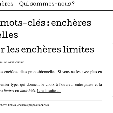
hères
Qui sommes-nous ?
 mots-clés :
enchères
lles
r les enchères limites
sez un commentaire
es enchères dites propositionnelles. Si vous ne les avez plus en
remier type, qui donnent le choix à l’ouvreur entre
passe
et la
s limites
ou
limit-bids
.
Lire la suite
…
chères limites
,
enchères propositionnelles