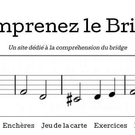
prenez le Br
Un site dédié à la compréhension du bridge
u contenu
Enchères
Jeu de la carte
Exercices