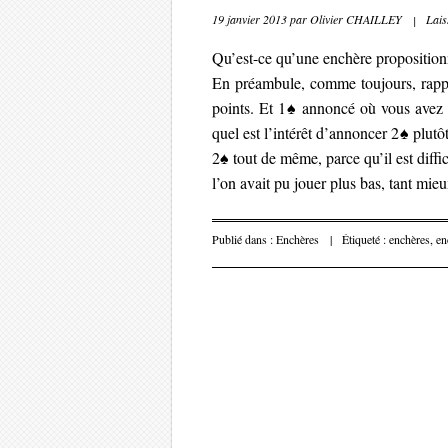
19 janvier 2013
par
Olivier CHAILLEY
|
Lais
Qu’est-ce qu’une enchère proposition
En préambule, comme toujours, rapp
points. Et 1♠ annoncé où vous avez 
quel est l’intérêt d’annoncer 2♠ plut
2♠ tout de même, parce qu’il est diffic
l’on avait pu jouer plus bas, tant mie
Publié dans :
Enchères
|
Étiqueté :
enchères
,
en
Parcourir les 