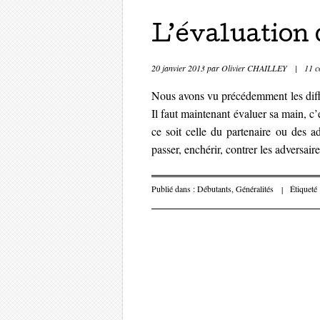
L’évaluation 
20 janvier 2013
par
Olivier CHAILLEY
|
11 c
Nous avons vu précédemment les différ
Il faut maintenant évaluer sa main, c
ce soit celle du partenaire ou des a
passer, enchérir, contrer les adversaire
Publié dans :
Débutants
,
Généralités
|
Étiqueté
Parcourir les 