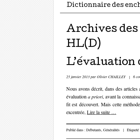
Dictionnaire des enc
Archives des
HL(D)
L’évaluation 
25 janvier 2013
par
Olivier CHAILLEY
|
6 co
Nous avons décrit, dans des articles 
évaluation
a priori
, avant la connaiss
fit est découvert. Mais cette méthod
excentrée,
Lire la suite
…
Publié dans :
Débutants
,
Généralités
|
Étiqueté