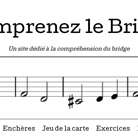
prenez le Br
Un site dédié à la compréhension du bridge
u contenu
Enchères
Jeu de la carte
Exercices