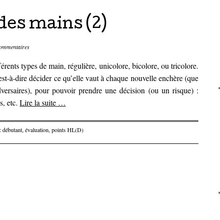
des mains (2)
ommentaires
ents types de main, régulière, unicolore, bicolore, ou tricolore.
’est-à-dire décider ce qu’elle vaut à chaque nouvelle enchère (que
dversaires), pour pouvoir prendre une décision (ou un risque) :
s, etc.
Lire la suite
…
 :
débutant
,
évaluation
,
points HL(D)
articles