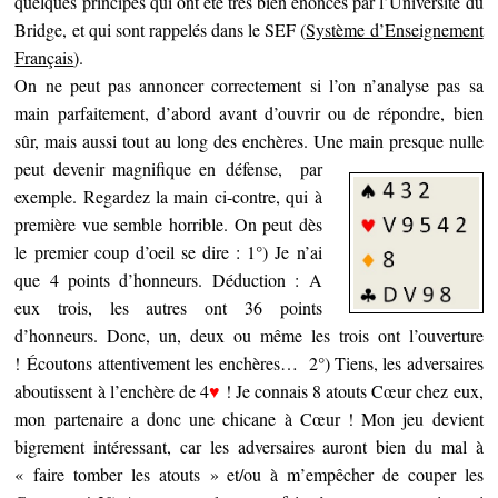
quelques principes qui ont été très bien énoncés par l’Université du
Bridge, et qui sont rappelés dans le SEF (
Système d’Enseignement
Français
).
On ne peut pas annoncer correctement si l’on n’analyse pas sa
main parfaitement, d’abord avant d’ouvrir ou de répondre, bien
sûr, mais aussi tout au long des enchères. Une main presque nulle
peut devenir magnifique en défense, par
exemple. Regardez la main ci-contre, qui à
première vue semble horrible. On peut dès
le premier coup d’oeil se dire : 1°) Je n’ai
que 4 points d’honneurs. Déduction : A
eux trois, les autres ont 36 points
d’honneurs. Donc, un, deux ou même les trois ont l’ouverture
! Écoutons attentivement les enchères… 2°) Tiens, les adversaires
aboutissent à l’enchère de 4
♥
! Je connais 8 atouts Cœur chez eux,
mon partenaire a donc une chicane à Cœur ! Mon jeu devient
bigrement intéressant, car les adversaires auront bien du mal à
« faire tomber les atouts » et/ou à m’empêcher de couper les