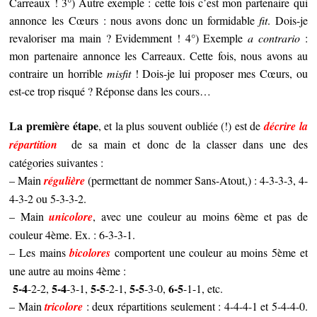
Carreaux ! 3°) Autre exemple : cette fois c’est mon partenaire qui
annonce les Cœurs : nous avons donc un formidable
fit
. Dois-je
revaloriser ma main ? Evidemment ! 4°) Exemple
a contrario
:
mon partenaire annonce les Carreaux. Cette fois, nous avons au
contraire un horrible
misfit
! Dois-je lui proposer mes Cœurs, ou
est-ce trop risqué ? Réponse dans les cours…
La première étape
, et la plus souvent oubliée (!) est de
décrire la
répartition
de sa main et donc de la classer dans une des
catégories suivantes :
– Main
régulière
(permettant de nommer Sans-Atout,) : 4-3-3-3, 4-
4-3-2 ou 5-3-3-2.
– Main
unicolore
, avec une couleur au moins 6ème et pas de
couleur 4ème. Ex. : 6-3-3-1.
– Les mains
bicolores
comportent une couleur au moins 5ème et
une autre au moins 4ème :
5-4
5-4
5-5
5-5
6-5
-2-2,
-3-1,
-2-1,
-3-0,
-1-1, etc.
– Main
tricolore
: deux répartitions seulement : 4-4-4-1 et 5-4-4-0.