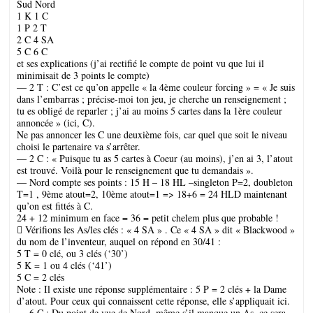
Sud Nord
1 K 1 C
1 P 2 T
2 C 4 SA
5 C 6 C
et ses explications (j’ai rectifié le compte de point vu que lui il
minimisait de 3 points le compte)
— 2 T : C’est ce qu’on appelle « la 4ème couleur forcing » = « Je suis
dans l’embarras ; précise-moi ton jeu, je cherche un renseignement ;
tu es obligé de reparler ; j’ai au moins 5 cartes dans la 1ère couleur
annoncée » (ici, C).
Ne pas annoncer les C une deuxième fois, car quel que soit le niveau
choisi le partenaire va s’arrêter.
— 2 C : « Puisque tu as 5 cartes à Coeur (au moins), j’en ai 3, l’atout
est trouvé. Voilà pour le renseignement que tu demandais ».
— Nord compte ses points : 15 H – 18 HL –singleton P=2, doubleton
T=1 , 9ème atout=2, 10ème atout=1 => 18+6 = 24 HLD maintenant
qu’on est fittés à C.
24 + 12 minimum en face = 36 = petit chelem plus que probable !
 Vérifions les As/les clés : « 4 SA » . Ce « 4 SA » dit « Blackwood »
du nom de l’inventeur, auquel on répond en 30/41 :
5 T = 0 clé, ou 3 clés (‘30’)
5 K = 1 ou 4 clés (‘41’)
5 C = 2 clés
Note : Il existe une réponse supplémentaire : 5 P = 2 clés + la Dame
d’atout. Pour ceux qui connaissent cette réponse, elle s’appliquait ici.
— 6 C : Du point de vue de Nord, même s’il manque un As, ce sera