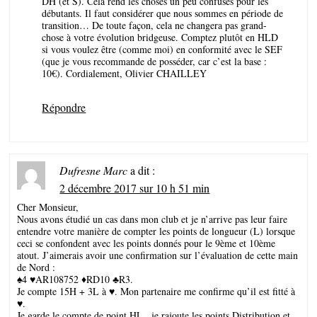
DH (et S). Cela rend les choses un peu confuses pour les
débutants. Il faut considérer que nous sommes en période de
transition… De toute façon, cela ne changera pas grand-
chose à votre évolution bridgeuse. Comptez plutôt en HLD
si vous voulez être (comme moi) en conformité avec le SEF
(que je vous recommande de posséder, car c’est la base :
10€). Cordialement, Olivier CHAILLEY
Répondre
Dufresne Marc
a dit :
2 décembre 2017 sur 10 h 51 min
Cher Monsieur,
Nous avons étudié un cas dans mon club et je n’arrive pas leur faire
entendre votre manière de compter les points de longueur (L) lorsque
ceci se confondent avec les points donnés pour le 9ème et 10ème
atout. J’aimerais avoir une confirmation sur l’évaluation de cette main
de Nord :
♠4 ♥AR108752 ♦RD10 ♣R3.
Je compte 15H + 3L à ♥. Mon partenaire me confirme qu’il est fitté à
♥.
Je garde le compte de point HL , je rajoute les points Distribution et