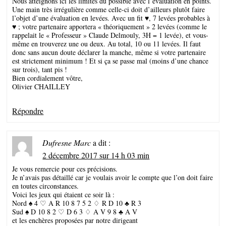
Nous atteignons ici les limites du possible avec l’évaluation en points.
Une main très irrégulière comme celle-ci doit d’ailleurs plutôt faire
l’objet d’une évaluation en levées. Avec un fit ♥, 7 levées probables à
♥ ; votre partenaire apportera « théoriquement » 2 levées (comme le
rappelait le « Professeur » Claude Delmouly, 3H = 1 levée), et vous-
même en trouverez une ou deux. Au total, 10 ou 11 levées. Il faut
donc sans aucun doute déclarer la manche, même si votre partenaire
est strictement minimum ! Et si ça se passe mal (moins d’une chance
sur trois), tant pis !
Bien cordialement vôtre,
Olivier CHAILLEY
Répondre
Dufresne Marc
a dit :
2 décembre 2017 sur 14 h 03 min
Je vous remercie pour ces précisions.
Je n’avais pas détaillé car je voulais avoir le compte que l’on doit faire
en toutes circonstances.
Voici les jeux qui étaient ce soir là :
Nord ♠ 4 ♡ A R 10 8 7 5 2 ♢ R D 10 ♣ R 3
Sud ♠ D 10 8 2 ♡ D 6 3 ♢ A V 9 8 ♣ A V
et les enchères proposées par notre dirigeant