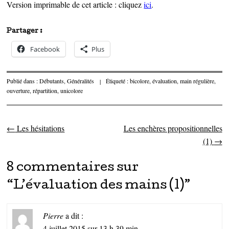
Version imprimable de cet article : cliquez
ici
.
Partager :
Facebook
Plus
Publié dans :
Débutants
,
Généralités
|
Étiqueté :
bicolore
,
évaluation
,
main régulière
,
ouverture
,
répartition
,
unicolore
←
Les hésitations
Les enchères propositionnelles
Parcourir les articles
(1)
→
8 commentaires sur
“
L’évaluation des mains (1)
”
Pierre
a dit :
4 juillet 2015 sur 13 h 39 min