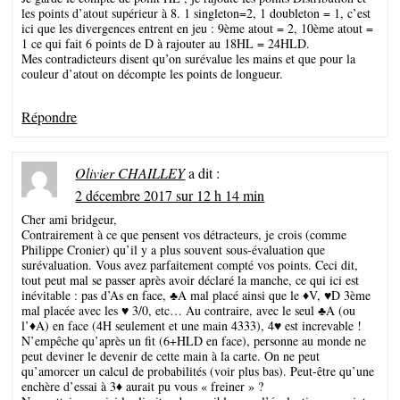
les points d’atout supérieur à 8. 1 singleton=2, 1 doubleton = 1, c’est
ici que les divergences entrent en jeu : 9ème atout = 2, 10ème atout =
1 ce qui fait 6 points de D à rajouter au 18HL = 24HLD.
Mes contradicteurs disent qu’on surévalue les mains et que pour la
couleur d’atout on décompte les points de longueur.
Répondre
Olivier CHAILLEY
a dit :
2 décembre 2017 sur 12 h 14 min
Cher ami bridgeur,
Contrairement à ce que pensent vos détracteurs, je crois (comme
Philippe Cronier) qu’il y a plus souvent sous-évaluation que
surévaluation. Vous avez parfaitement compté vos points. Ceci dit,
tout peut mal se passer après avoir déclaré la manche, ce qui ici est
inévitable : pas d’As en face, ♣A mal placé ainsi que le ♦V, ♥D 3ème
mal placée avec les ♥ 3/0, etc… Au contraire, avec le seul ♣A (ou
l’♦A) en face (4H seulement et une main 4333), 4♥ est increvable !
N’empêche qu’après un fit (6+HLD en face), personne au monde ne
peut deviner le devenir de cette main à la carte. On ne peut
qu’amorcer un calcul de probabilités (voir plus bas). Peut-être qu’une
enchère d’essai à 3♦ aurait pu vous « freiner » ?