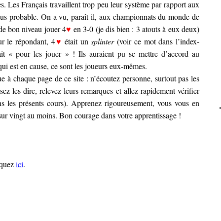
. Les Français travaillent trop peu leur système par rapport aux
 plus probable. On a vu, paraît-il, aux championnats du monde de
de bon niveau jouer 4
♥
en 3-0 (je dis bien : 3 atouts à eux deux)
ur le répondant, 4
♥
était un
splinter
(voir ce mot dans l’index-
tait « pour les jouer » ! Ils auraient pu se mettre d’accord au
qui est en cause, ce sont les joueurs eux-mêmes.
e à chaque page de ce site : n’écoutez personne, surtout pas les
ez les dire, relevez leurs remarques et allez rapidement vérifier
s les présents cours). Apprenez rigoureusement, vous vous en
sur vingt au moins. Bon courage dans votre apprentissage !
liquez
ici
.