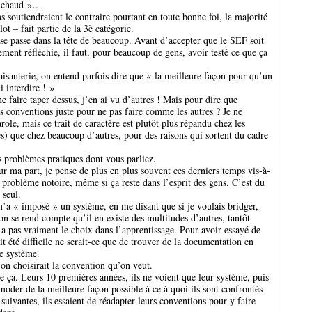
st chaud »…
soutiendraient le contraire pourtant en toute bonne foi, la majorité
ot – fait partie de la 3è catégorie.
se passe dans la tête de beaucoup. Avant d’accepter que le SEF soit
ent réfléchie, il faut, pour beaucoup de gens, avoir testé ce que ça
aisanterie, on entend parfois dire que « la meilleure façon pour qu’un
i interdire ! »
me faire taper dessus, j’en ai vu d’autres ! Mais pour dire que
s conventions juste pour ne pas faire comme les autres ? Je ne
le, mais ce trait de caractère est plutôt plus répandu chez les
es) que chez beaucoup d’autres, pour des raisons qui sortent du cadre
s problèmes pratiques dont vous parliez.
ur ma part, je pense de plus en plus souvent ces derniers temps vis-à-
un problème notoire, même si ça reste dans l’esprit des gens. C’est du
 seul.
’a « imposé » un système, en me disant que si je voulais bridger,
 on se rend compte qu’il en existe des multitudes d’autres, tantôt
on a pas vraiment le choix dans l’apprentissage. Pour avoir essayé de
it été difficile ne serait-ce que de trouver de la documentation en
re système.
on choisirait la convention qu’on veut.
ça. Leurs 10 premières années, ils ne voient que leur système, puis
mmoder de la meilleure façon possible à ce à quoi ils sont confrontés
0 suivantes, ils essaient de réadapter leurs conventions pour y faire