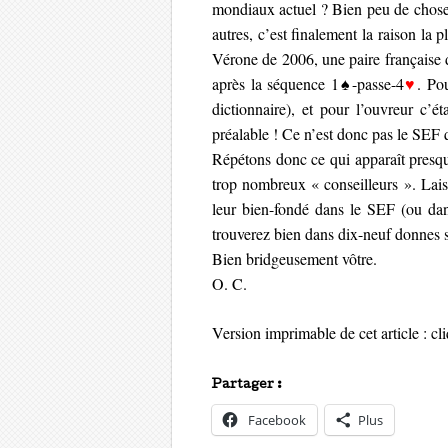
mondiaux actuel ? Bien peu de choses
autres, c’est finalement la raison la
Vérone de 2006, une paire française 
après la séquence 1♠-passe-4
♥
. Po
dictionnaire), et pour l’ouvreur c’é
préalable ! Ce n’est donc pas le SEF 
Répétons donc ce qui apparaît presqu
trop nombreux « conseilleurs ». Laiss
leur bien-fondé dans le SEF (ou dan
trouverez bien dans dix-neuf donnes 
Bien bridgeusement vôtre.
O. C.
Version imprimable de cet article : c
Partager :
Facebook
Plus