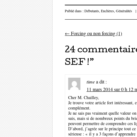
Publié dans :
Débutants
,
Enchères
,
Généralités
|
←
Forcing ou non forcing (1)
Parcourir les 
24 commentaire
SEF !
”
time
a dit :
11 mars 2014 sur 0 h 12 
Cher M. Chailley,
Je trouve votre article fort intéressant,
complément.
Je ne sais pas vraiment quelle valeur on
suis, mais si de nombreux points du brid
peuvent permettre de comprendre ces li
D’abord, j’agrée sur le principe tout c
sérieuse : « il y a 3 façons d’apprendre