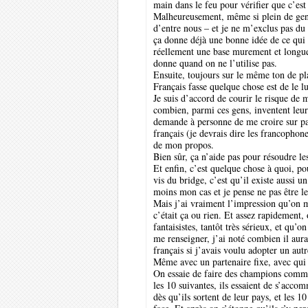
main dans le feu pour vérifier que c’e
Malheureusement, même si plein de gens 
d’entre nous – et je ne m’exclus pas du l
ça donne déjà une bonne idée de ce qui 
réellement une base murement et longuem
donne quand on ne l’utilise pas.
Ensuite, toujours sur le même ton de pl
Français fasse quelque chose est de le lu
Je suis d’accord de courir le risque de 
combien, parmi ces gens, inventent leur
demande à personne de me croire sur paro
français (je devrais dire les francophon
de mon propos.
Bien sûr, ça n’aide pas pour résoudre le
Et enfin, c’est quelque chose à quoi, po
vis du bridge, c’est qu’il existe aussi 
moins mon cas et je pense ne pas être le
Mais j’ai vraiment l’impression qu’on m
c’était ça ou rien. Et assez rapidement,
fantaisistes, tantôt très sérieux, et qu’
me renseigner, j’ai noté combien il aura
français si j’avais voulu adopter un aut
Même avec un partenaire fixe, avec qui 
On essaie de faire des champions comme 
les 10 suivantes, ils essaient de s’acco
dès qu’ils sortent de leur pays, et les 1