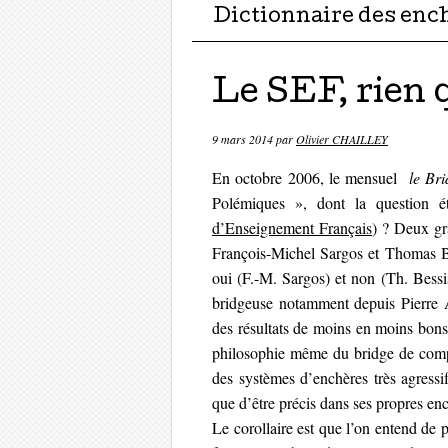
Dictionnaire des enc
Le SEF, rien 
9 mars 2014
par
Olivier CHAILLEY
En octobre 2006, le mensuel
le Br
Polémiques », dont la question é
d’Enseignement Français
) ? Deux gr
François-Michel Sargos et Thomas Bes
oui (F.-M. Sargos) et non (Th. Bessis
bridgeuse notamment depuis Pierre A
des résultats de moins en moins bons a
philosophie même du bridge de compét
des systèmes d’enchères très agressifs
que d’être précis dans ses propres en
Le corollaire est que l’on entend de p