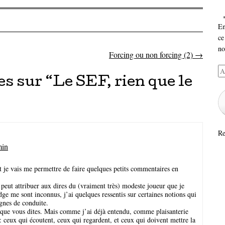
En
ce
no
Forcing ou non forcing (2)
→
articles
Ad
s sur “
Le SEF, rien que le
e-
ma
Re
min
 et je vais me permettre de faire quelques petits commentaires en
 peut attribuer aux dires du (vraiment très) modeste joueur que je
ge me sont inconnus, j’ai quelques ressentis sur certaines notions qui
gnes de conduite.
e que vous dites. Mais comme j’ai déjà entendu, comme plaisanterie
 : ceux qui écoutent, ceux qui regardent, et ceux qui doivent mettre la