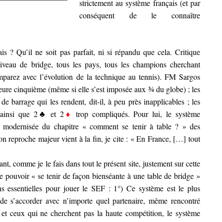
strictement au système français (et par
conséquent de le connaître
s ? Qu’il ne soit pas parfait, ni si répandu que cela. Critique
iveau de bridge, tous les pays, tous les champions cherchant
parez avec l’évolution de la technique au tennis). FM Sargos
jeure cinquième (même si elle s’est imposée aux ¾ du globe) ; les
 de barrage qui les rendent, dit-il, à peu près inapplicables ; les
, ainsi que 2♣ et 2
♦
trop compliqués. Pour lui, le système
n modernisée du chapitre « comment se tenir à table ? » des
n reproche majeur vient à la fin, je cite : « En France, […] tout
ant, comme je le fais dans tout le présent site, justement sur cette
de pouvoir « se tenir de façon bienséante à une table de bridge »
ns essentielles pour jouer le SEF : 1°) Ce système est le plus
e s’accorder avec n’importe quel partenaire, même rencontré
, et ceux qui ne cherchent pas la haute compétition, le système