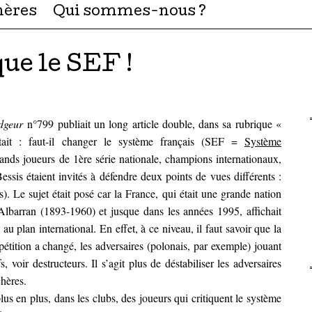
hères
Qui sommes-nous ?
que le SEF !
idgeur
n°799 publiait un long article double, dans sa rubrique «
tait : faut-il changer le système français (SEF =
Système
ands joueurs de 1ère série nationale, champions internationaux,
sis étaient invités à défendre deux points de vues différents :
). Le sujet était posé car la France, qui était une grande nation
lbarran (1893-1960) et jusque dans les années 1995, affichait
u plan international. En effet, à ce niveau, il faut savoir que la
ition a changé, les adversaires (polonais, par exemple) jouant
, voir destructeurs. Il s’agit plus de déstabiliser les adversaires
chères.
lus en plus, dans les clubs, des joueurs qui critiquent le système