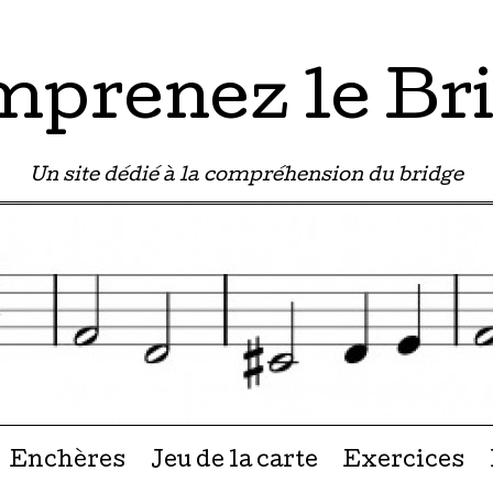
prenez le Br
Un site dédié à la compréhension du bridge
u contenu
Enchères
Jeu de la carte
Exercices