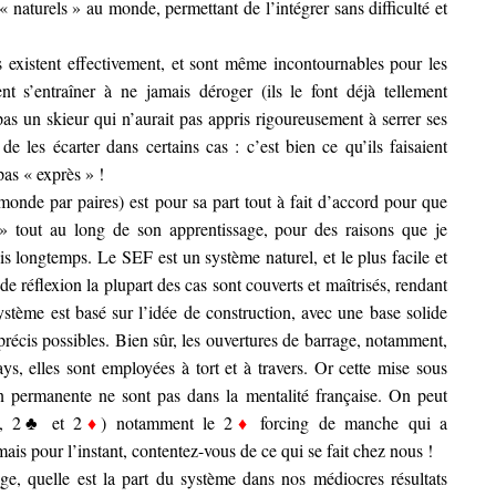
« naturels » au monde, permettant de l’intégrer sans difficulté et
s existent effectivement, et sont même incontournables pour les
nt s’entraîner à ne jamais déroger (ils le font déjà tellement
as un skieur qui n’aurait pas appris rigoureusement à serrer ses
 de les écarter dans certains cas : c’est bien ce qu’ils faisaient
 pas « exprès » !
nde par paires) est pour sa part tout à fait d’accord pour que
» tout au long de son apprentissage, pour des raisons que je
uis longtemps. Le SEF est un système naturel, et le plus facile et
de réflexion la plupart des cas sont couverts et maîtrisés, rendant
système est basé sur l’idée de construction, avec une base solide
précis possibles. Bien sûr, les ouvertures de barrage, notamment,
s, elles sont employées à tort et à travers. Or cette mise sous
on permanente ne sont pas dans la mentalité française. On peut
SA, 2♣ et 2
♦
) notamment le 2
♦
forcing de manche qui a
is pour l’instant, contentez-vous de ce qui se fait chez nous !
ge, quelle est la part du système dans nos médiocres résultats