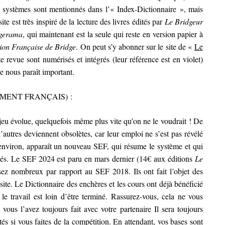
s systèmes sont mentionnés dans l’« Index-Dictionnaire », mais
e est très inspiré de la lecture des livres édités par
Le Bridgeur
gerama
, qui maintenant est la seule qui reste en version papier à
ion Française de Bridge
. On peut s’y abonner sur le site de «
Le
e revue sont numérisés et intégrés (leur référence est en violet)
ue nous paraît important.
MENT FRANÇAIS) :
jeu évolue, quelquefois même plus vite qu’on ne le voudrait ! De
’autres deviennent obsolètes, car leur emploi ne s’est pas révélé
s environ, apparaît un nouveau SEF, qui résume le système et qui
utés. Le SEF 2024 est paru en mars dernier (14€ aux éditions
Le
ez nombreux par rapport au SEF 2018. Ils ont fait l’objet des
 site. Le Dictionnaire des enchères et les cours ont déjà bénéficié
 le travail est loin d’être terminé. Rassurez-vous, cela ne vous
us l’avez toujours fait avec votre partenaire Il sera toujours
tés si vous faites de la compétition. En attendant, vos bases sont