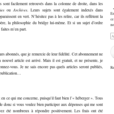
ls sont facilement retrouvés dans la colonne de droite, dans les
ies
ou
Archives
. Leurs sujets sont également indexés dans
En
araissent en vert. N’hésitez pas à les relire, car ils reflètent la
ce
spère, la philosophie du bridge lui-même. Et si un sujet d’ordre
no
 faites m’en part.
Ad
e-
ma
eurs abonnés, que je remercie de leur fidélité. Cet abonnement ne
nouvel article est arrivé. Mais il est gratuit, et ne présente, je
onnez-vous. Je ne sais encore pas quels articles seront publiés,
Re
a publication…
ait en ce qui me concerne, puisqu’il faut bien l’« héberger ». Tous
de donc si vous voulez bien participer aux dépenses qui me sont
ez été nombreux à répondre positivement. Les frais ont été