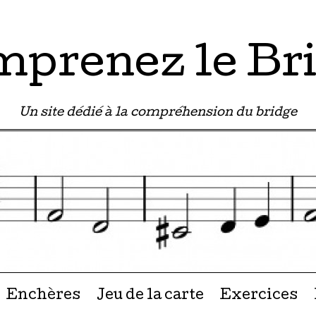
prenez le Br
Un site dédié à la compréhension du bridge
u contenu
Enchères
Jeu de la carte
Exercices