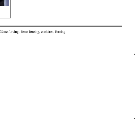
3ème forcing
,
4ème forcing
,
enchères
,
forcing
articles