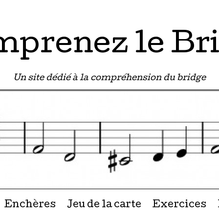
prenez le Br
Un site dédié à la compréhension du bridge
u contenu
Enchères
Jeu de la carte
Exercices