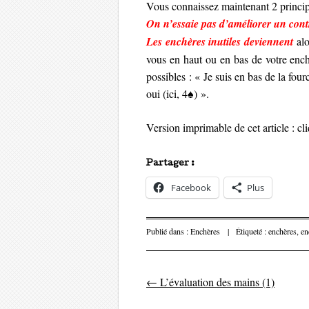
Vous connaissez maintenant 2 princi
On n’essaie pas d’améliorer un contr
Les enchères inutiles deviennent
al
vous en haut ou en bas de votre ench
possibles : « Je suis en bas de la fourc
oui (ici, 4♠) ».
Version imprimable de cet article : c
Partager :
Facebook
Plus
Publié dans :
Enchères
|
Étiqueté :
enchères
,
en
←
L’évaluation des mains (1)
Parcourir les 