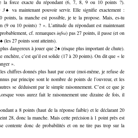
e la force exacte du répondant (6, 7, 8, 9 ou 10 points ?).
de 3♠
va maintenant pouvoir servir. Elle signifie exactement :
0 points, la manche est possible, je te la propose. Mais, es-tu
(9 ou 10 points) ? ». L’attitude du répondant est maintenant
a (probablement, cf. remarques
infra
) pas 27 points, il passe (et on
♠ (les 27 points sont atteints).
lus dangereux à jouer que 2♠ (risque plus important de chute).
te enchère, c’est qu’il est solide (17 à 20 points). On dit que « le
anger ».
e les chiffres donnés plus haut par cœur (moi-même, je refuse de
onnus par principe sont le nombre de points de l’ouvreur, et les
autres se déduisent par le simple raisonnement. C’est ce que je
Lorsque vous aurez fait le raisonnement une dizaine de fois, il
ondant a 8 points (haut de la réponse faible) et le déclarant 20
tteint 28, donc la manche. Mais cette précision à 1 point près est
e contente donc de probabilités et on ne tire pas trop sur la