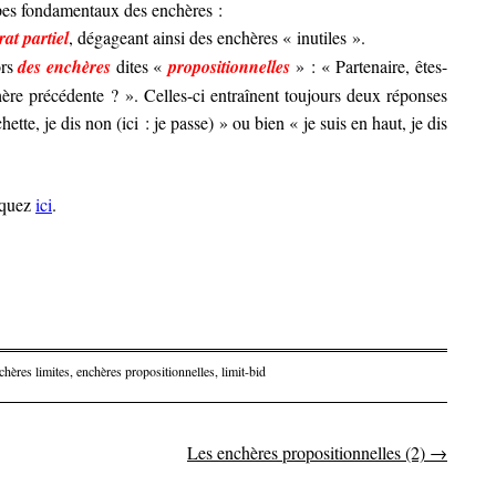
pes fondamentaux des enchères :
at partiel
, dégageant ainsi des enchères « inutiles ».
ors
des enchères
dites «
propositionnelles
» : « Partenaire, êtes-
ère précédente ? ». Celles-ci entraînent toujours deux réponses
hette, je dis non (ici : je passe) » ou bien « je suis en haut, je dis
liquez
ici
.
chères limites
,
enchères propositionnelles
,
limit-bid
Les enchères propositionnelles (2)
→
articles