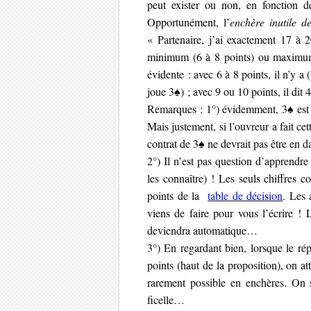
peut exister ou non, en fonction d
Opportunément, l’
enchère inutile 
« Partenaire, j’ai exactement 17 à 2
minimum (6 à 8 points) ou maximum 
évidente : avec 6 à 8 points, il n’y 
joue 3♠) ; avec 9 ou 10 points, il dit 4
Remarques : 1°) évidemment, 3♠ est p
Mais justement, si l’ouvreur a fait cet
contrat de 3♠ ne devrait pas être en d
2°) Il n’est pas question d’apprendr
les connaître) ! Les seuls chiffres c
points de la
table de décision
. Les 
viens de faire pour vous l’écrire ! 
deviendra automatique…
3°) En regardant bien, lorsque le rép
points (haut de la proposition), on a
rarement possible en enchères. On s
ficelle…