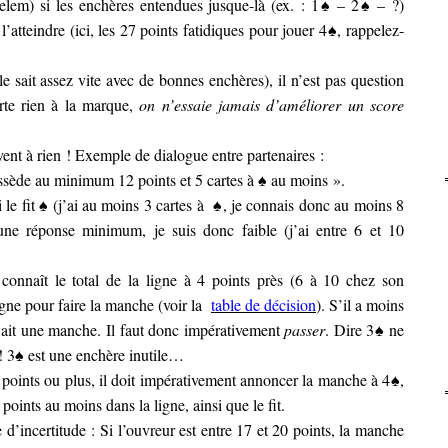
lem) si les enchères entendues jusque-là (ex. : 1♠ – 2♠ – ?)
’atteindre (ici, les 27 points fatidiques pour jouer 4♠, rappelez-
le sait assez vite avec de bonnes enchères), il n’est pas question
rte rien à la marque,
on n’essaie jamais d’améliorer un score
vent à rien ! Exemple de dialogue entre partenaires :
ossède au minimum 12 points et 5 cartes à ♠ au moins ».
 le fit ♠ (j’ai au moins 3 cartes à ♠, je connais donc au moins 8
s une réponse minimum, je suis donc faible (j’ai entre 6 et 10
 connaît le total de la ligne à 4 points près (6 à 10 chez son
ligne pour faire la manche (voir la
table de décision
). S’il a moins
 ait une manche. Il faut donc impérativement
passer
. Dire 3♠ ne
 ! 3♠ est une enchère inutile…
 points ou plus, il doit impérativement annoncer la manche à 4♠,
points au moins dans la ligne, ainsi que le fit.
 d’incertitude : Si l’ouvreur est entre 17 et 20 points, la manche