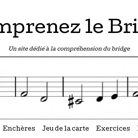
prenez le Br
Un site dédié à la compréhension du bridge
u contenu
Enchères
Jeu de la carte
Exercices