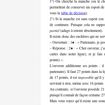
1°) On cherche la manche (ou le che
permettent de conserver un espoir de l
vous la
table de décision
).
2°) Si la manche est sans espoir (on 
de continuer. Puisque cela ne rappo
partiel
(adage à retenir absolument).
Il existe donc des enchères qui ne ser
– Ouverture : 1♠ : « Partenaire, je p
– Réponse : 2♠ : « Cher ouvreur, j’ai
cartes dans notre ligne), et je fai
points) ».
L’ouvreur additionne ses points : il
partenaire). Il faut 27 points dans la 
de 17 points, il est
impossible
qu’il y
servirait à rien, même avec 16 points
Au contraire, si l’ouvreur possède 21
puisqu’il connaît de façon certaine 27 
Mais vous voyez qu’il existe une zone